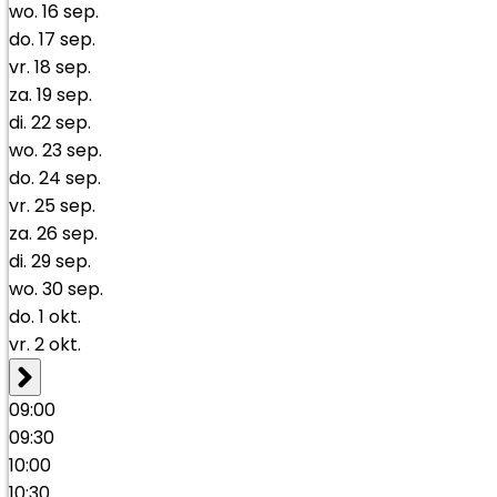
wo.
16
sep.
do.
17
sep.
vr.
18
sep.
za.
19
sep.
di.
22
sep.
wo.
23
sep.
do.
24
sep.
vr.
25
sep.
za.
26
sep.
di.
29
sep.
wo.
30
sep.
do.
1
okt.
vr.
2
okt.
09:00
09:30
10:00
10:30