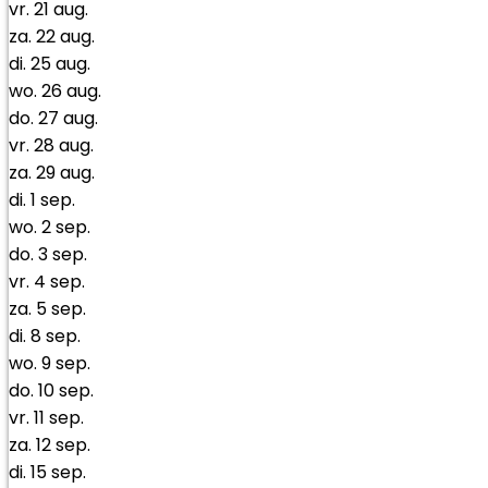
vr.
21
aug.
za.
22
aug.
di.
25
aug.
wo.
26
aug.
do.
27
aug.
vr.
28
aug.
za.
29
aug.
di.
1
sep.
wo.
2
sep.
do.
3
sep.
vr.
4
sep.
za.
5
sep.
di.
8
sep.
wo.
9
sep.
do.
10
sep.
vr.
11
sep.
za.
12
sep.
di.
15
sep.