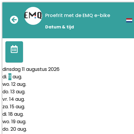
Proefrit met de EMQ e-bike
Datum & tijd
dinsdag 11 augustus 2026
di.
11
aug.
wo.
12
aug.
do.
13
aug.
vr.
14
aug.
za.
15
aug.
di.
18
aug.
wo.
19
aug.
do.
20
aug.