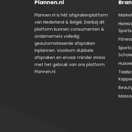
Plannen.nl
Bran
Plannen.nl is hét afsprakenplatform
Marke
van Nederland & België. Dankzij dit
Horec
platform kunnen consumenten &
Sports
ondernemers volledig
Fitnes
geautomatiseerde afspraken
Sportc
inplannen. Voorkom dubbele
Schole
afspraken en ervaar minder stress
Huiswe
met het gebruik van ons platform
Plannen.nl
Taals
Kappe
Beaut
Massa