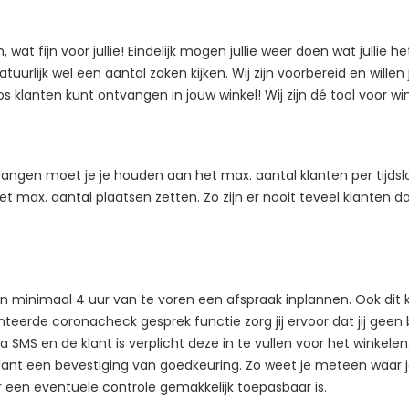
at fijn voor jullie! Eindelijk mogen jullie weer doen wat jullie het
uurlijk wel een aantal zaken kijken. Wij zijn voorbereid en willen j
oos klanten kunt ontvangen in jouw winkel! Wij zijn dé tool voor wi
ngen moet je je houden aan het max. aantal klanten per tijdslot.
et max. aantal plaatsen zetten. Zo zijn er nooit teveel klanten 
minimaal 4 uur van te voren een afspraak inplannen. Ook dit kun 
eerde coronacheck gesprek functie zorg jij ervoor dat jij geen 
a SMS en de klant is verplicht deze in te vullen voor het winkelen
 klant een bevestiging van goedkeuring. Zo weet je meteen waar 
door een eventuele controle gemakkelijk toepasbaar is.