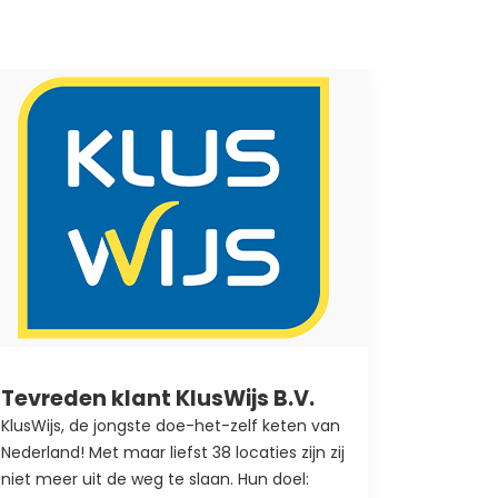
Tevreden klant KlusWijs B.V.
Hoe in
met Pl
KlusWijs, de jongste doe-het-zelf keten van
Nederland! Met maar liefst 38 locaties zijn zij
Een zeer
niet meer uit de weg te slaan. Hun doel:
MailChimp