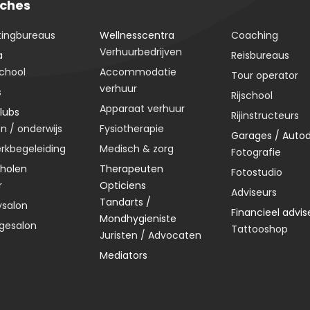
ches
tingbureaus
Wellnesscentra
Coaching
Verhuurbedrijven
a
Reisbureaus
chool
Accommodatie
Tour operator
verhuur
s
Rijschool
Apparaat verhuur
lubs
Rijinstructeurs
n / onderwijs
Fysiotherapie
Garages / Autod
rkbegeleiding
Medisch & zorg
Fotografie
cholen
Therapeuten
Fotostudio
r
Opticiens
Adviseurs
Tandarts /
ysalon
Financieel advis
Mondhygieniste
gesalon
Tattooshop
Juristen / Advocaten
Mediators